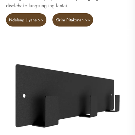
diselehake langsung ing lantai.
Ndeleng Liyane >>
Kirim Pitakonan >>