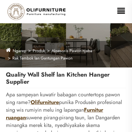
Ngarep
Produk
Aksesoris Pawon njaba
Rak Tembok lan Gantungan Pawon
Quality Wall Shelf lan Kitchen Hanger
Supplier
Apa sampeyan kuwatir babagan countertops pawon
sing rame?
Olifurniture
punika Produsèn profesional
sing wis rumiyin melu ing lapangan
Furnitur
ruangan
suwene pirang-pirang taun, lan Dangarden
minangka merek kita, nyedhiyakake skema