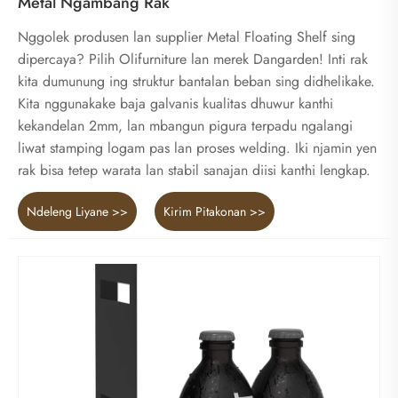
Metal Ngambang Rak
Nggolek produsen lan supplier Metal Floating Shelf sing
dipercaya? Pilih Olifurniture lan merek Dangarden! Inti rak
kita dumunung ing struktur bantalan beban sing didhelikake.
Kita nggunakake baja galvanis kualitas dhuwur kanthi
kekandelan 2mm, lan mbangun pigura terpadu ngalangi
liwat stamping logam pas lan proses welding. Iki njamin yen
rak bisa tetep warata lan stabil sanajan diisi kanthi lengkap.
Ndeleng Liyane >>
Kirim Pitakonan >>