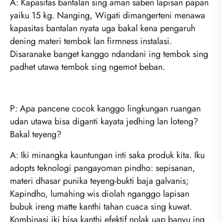
A: Kapasitas bantalan sing aman saben lapisan papan
yaiku 15 kg. Nanging, Wigati dimangerteni menawa
kapasitas bantalan nyata uga bakal kena pengaruh
dening materi tembok lan firmness instalasi.
Disaranake banget kanggo ndandani ing tembok sing
padhet utawa tembok sing ngemot beban.
P: Apa pancene cocok kanggo lingkungan ruangan
udan utawa bisa diganti kayata jedhing lan loteng?
Bakal teyeng?
A: Iki minangka kauntungan inti saka produk kita. Iku
adopts teknologi pangayoman pindho: sepisanan,
materi dhasar punika teyeng-bukti baja galvanis;
Kapindho, lumahing wis diolah nganggo lapisan
bubuk ireng matte kanthi tahan cuaca sing kuwat.
Kombinasi iki bisa kanthi efektif nolak uap banyu ing