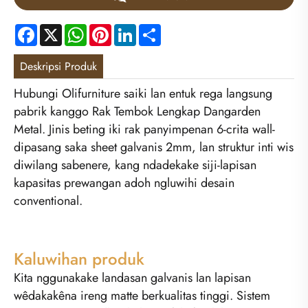
Facebook
X
WhatsApp
Pinterest
LinkedIn
Share
Deskripsi Produk
Hubungi Olifurniture saiki lan entuk rega langsung
pabrik kanggo Rak Tembok Lengkap Dangarden
Metal. Jinis beting iki rak panyimpenan 6-crita wall-
dipasang saka sheet galvanis 2mm, lan struktur inti wis
diwilang sabenere, kang ndadekake siji-lapisan
kapasitas prewangan adoh ngluwihi desain
conventional.
Kaluwihan produk
Kita nggunakake landasan galvanis lan lapisan
wêdakakêna ireng matte berkualitas tinggi. Sistem