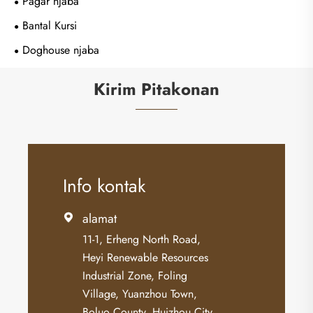
Pagar njaba
Bantal Kursi
Doghouse njaba
Kirim Pitakonan
Info kontak
alamat

11-1, Erheng North Road,
Heyi Renewable Resources
Industrial Zone, Foling
Village, Yuanzhou Town,
Boluo County, Huizhou City,