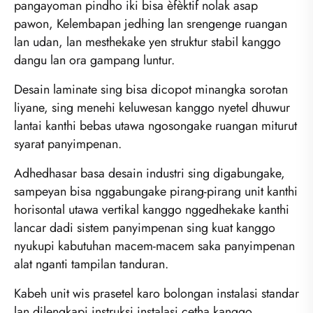
pangayoman pindho iki bisa èfèktif nolak asap
pawon, Kelembapan jedhing lan srengenge ruangan
lan udan, lan mesthekake yen struktur stabil kanggo
dangu lan ora gampang luntur.
Desain laminate sing bisa dicopot minangka sorotan
liyane, sing menehi keluwesan kanggo nyetel dhuwur
lantai kanthi bebas utawa ngosongake ruangan miturut
syarat panyimpenan.
Adhedhasar basa desain industri sing digabungake,
sampeyan bisa nggabungake pirang-pirang unit kanthi
horisontal utawa vertikal kanggo nggedhekake kanthi
lancar dadi sistem panyimpenan sing kuat kanggo
nyukupi kabutuhan macem-macem saka panyimpenan
alat nganti tampilan tanduran.
Kabeh unit wis prasetel karo bolongan instalasi standar
lan dilengkapi instruksi instalasi cetha kanggo