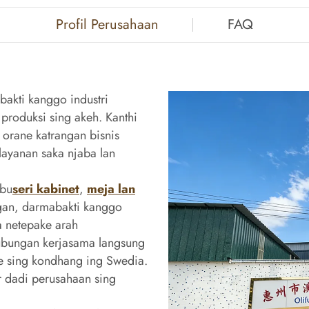
Profil Perusahaan
FAQ
bakti kanggo industri
 produksi sing akeh. Kanthi
 orane katrangan bisnis
ayanan saka njaba lan
ebu
seri kabinet
,
meja lan
ngan, darmabakti kanggo
 netepake arah
ubungan kerjasama langsung
ne sing kondhang ing Swedia.
r dadi perusahaan sing