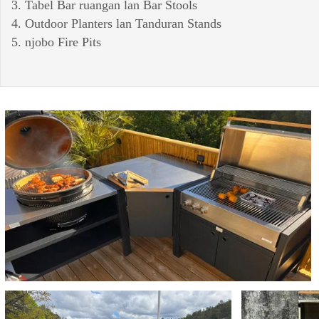
3. Tabel Bar ruangan lan Bar Stools
4. Outdoor Planters lan Tanduran Stands
5. njobo Fire Pits