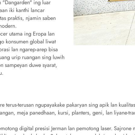
 "Dangarden" ing luar
an iki kanthi lancar
tas praktis, njamin saben
modern.
gecer utama ing Eropa lan
go konsumen global liwat
rasi lan ngarep-arep bisa
uang urip ruangan sing luwih
 Yen sampeyan duwe syarat,
u.
terus-terusan ngupayakake pakaryan sing apik lan kualitas s
ngan, meja panedhaan, kursi, planters, geni, lan liyane-t
emotong digital presisi Jerman lan pemotong laser. Sajrone 