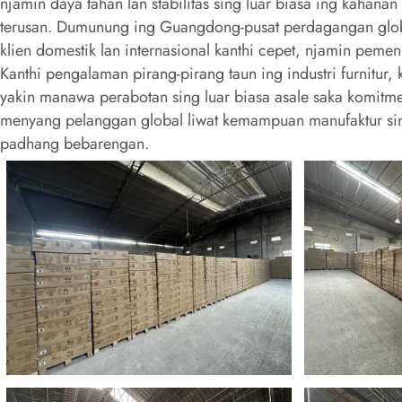
njamin daya tahan lan stabilitas sing luar biasa ing kahanan
terusan. Dumunung ing Guangdong-pusat perdagangan global-
klien domestik lan internasional kanthi cepet, njamin peme
Kanthi pengalaman pirang-pirang taun ing industri furnitur
yakin manawa perabotan sing luar biasa asale saka komitmen
menyang pelanggan global liwat kemampuan manufaktur sin
padhang bebarengan.