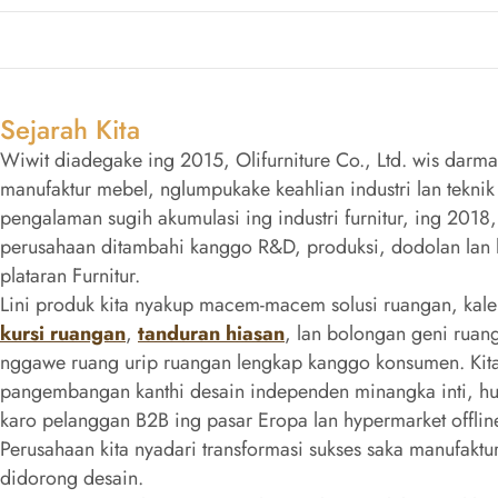
Sejarah Kita
Wiwit diadegake ing 2015, Olifurniture Co., Ltd. wis darma
manufaktur mebel, nglumpukake keahlian industri lan teknik
pengalaman sugih akumulasi ing industri furnitur, ing 2018,
perusahaan ditambahi kanggo R&D, produksi, dodolan lan l
plataran Furnitur.
Lini produk kita nyakup macem-macem solusi ruangan, kal
kursi ruangan
,
tanduran hiasan
, lan bolongan geni rua
nggawe ruang urip ruangan lengkap kanggo konsumen. Kita
pangembangan kanthi desain independen minangka inti, h
karo pelanggan B2B ing pasar Eropa lan hypermarket offli
Perusahaan kita nyadari transformasi sukses saka manufaktu
didorong desain.