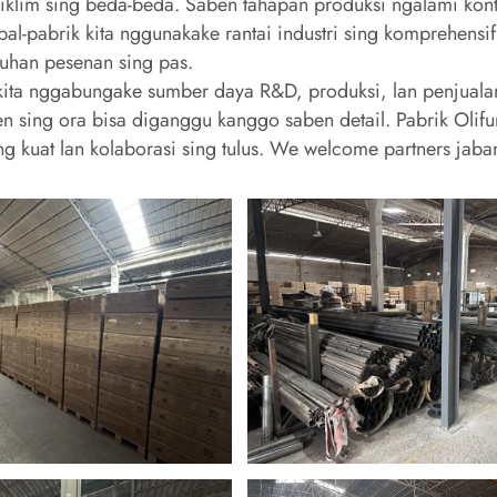
 iklim sing beda-beda. Saben tahapan produksi ngalami kontrol
pabrik kita nggunakake rantai industri sing komprehensif l
nuhan pesenan sing pas.
, kita nggabungake sumber daya R&D, produksi, lan penjuala
 sing ora bisa diganggu kanggo saben detail. Pabrik Olifurn
g kuat lan kolaborasi sing tulus. We welcome partners ja