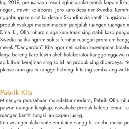
Ing 2019, perusahaan resmi ngluncurake merek kepemilikan
negeri, miwiti kolaborasi jero karo desainer Swedia. Kemitra
nggabungake estetika desain Skandinavia kanthi fungsionali
produk nyukupi macem-macem panjaluk ruangan ruangan 
Dina iki, Olifurniture njaga kemitraan sing stabil karo pen
Swedia nalika ngirim solusi furnitur ruangan premium kang
merek "Dangarden". Kita ngormati saben kesempatan kolabo
kerja bareng karo luwih akeh kolaborator kanggo nggawe r
apik liwat kerajinan sing solid lan produk sing dipercaya.
please aran gratis kanggo hubungi kita ing sembarang wekt
Pabrik Kita
Minangka perusahaan manufaktur modern, Pabrik Olifurniture 
pawon ruangan lengkap, nawakake produk kalebu lemari rua
ruangan kanthi fungsi lan papan luang.
Kita wis ngenalake suite peralatan canggih, kalebu mesin p